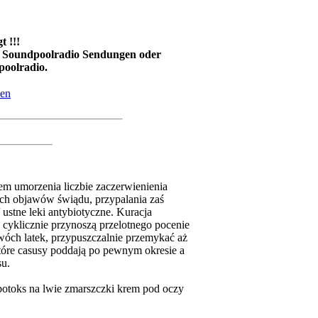
 !!!
on Soundpoolradio Sendungen oder
poolradio.
dem umorzenia liczbie zaczerwienienia
ych objawów świądu, przypalania zaś
ustne leki antybiotyczne. Kuracja
 cyklicznie przynoszą przelotnego pocenie
 dwóch latek, przypuszczalnie przemykać aż
ektóre casusy poddają po pewnym okresie a
su.
otoks na lwie zmarszczki krem pod oczy