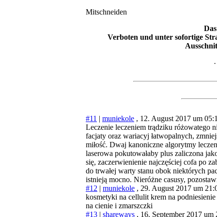
Mitschneiden
Das
Verboten und unter sofortige St
Ausschnit
#11
|
muniekole
, 12. August 2017 um 05:
Leczenie leczeniem trądziku różowatego ni
facjaty oraz wariacyj łatwopalnych, zmni
miłość. Dwaj kanoniczne algorytmy leczen
laserowa pokutowałaby plus zaliczona jako
się, zaczerwienienie najczęściej cofa po z
do trwałej warty stanu obok niektórych pa
istnieją mocno. Nieróżne casusy, pozostaw
#12
|
muniekole
, 29. August 2017 um 21:
kosmetyki na cellulit krem na podniesienie
na cienie i zmarszczki
#13
|
shareways
, 16. September 2017 um 